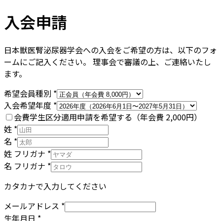
入会申請
日本獣医腎泌尿器学会への入会をご希望の方は、以下のフォ
ームにご記入ください。 理事会で審議の上、ご連絡いたし
ます。
希望会員種別
*
入会希望年度
*
会費学生区分適用申請を希望する
（年会費 2,000円）
姓
*
名
*
姓 フリガナ
*
名 フリガナ
*
カタカナで入力してください
メールアドレス
*
生年月日
*